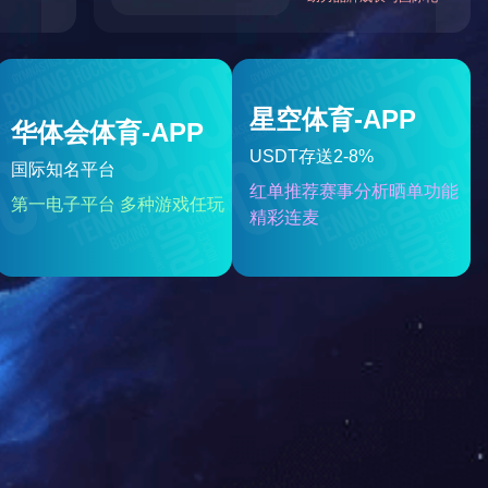
点断连卷制袋机
HC-LB500X2双线全自动点断背心袋连
卷制袋机（有芯）
点断连卷制袋机
HC-WX300X2双线八折连卷制袋机（无