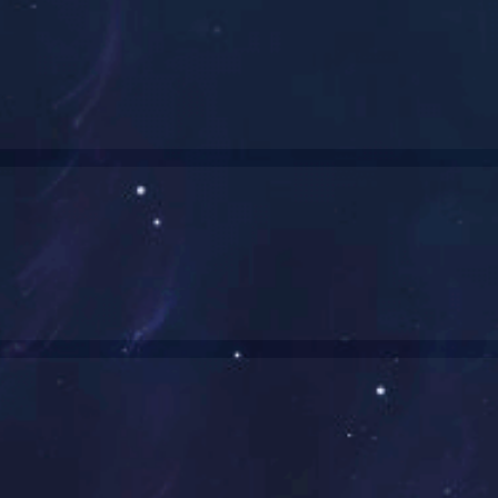
热烈庆祝环球体育登录-环球体