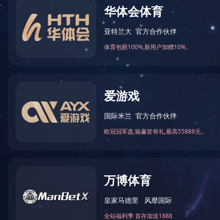
了解我们·掌握最新资讯
Understand us, master the latest
information
产品分类
/ PRODUCT