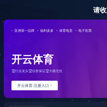
环球体育登录
欢迎访问环球体育登录-环球体育平台 官方网站！