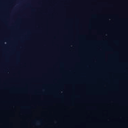
际橡胶展
2021/4/9
2020/10/9
2020/8/27
2020/7/13
2020/7/8
2020/6/11
2020/5/22