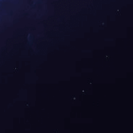
芯）
业从事吹膜机、制袋机、印刷机、分切机等研制
国际接轨。我们的品质：高品质的产品是我们
处在今日一切讲求效率的时代，迅速的服务态