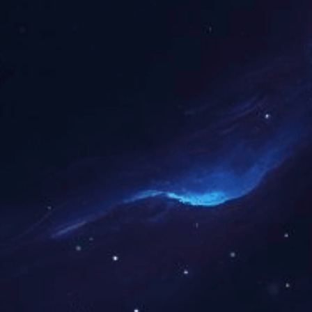
环球体育登录-环球体育平台 地处人杰地灵
开发的团队。秉承“研发创新，精益求精”
长期不懈的追求，唯品质至上。注重每一台